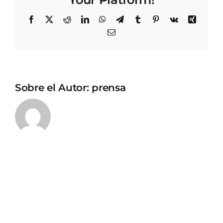
Facebook
X
Reddit
LinkedIn
WhatsApp
Telegram
Tumblr
Pinterest
Vk
Xing
Correo
electrónico
Sobre el Autor:
prensa