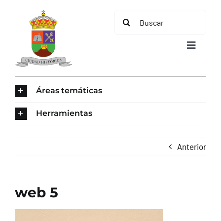
Saltar
Buscar:
al
contenido
Toggle
Navigat
INICIO
Áreas temáticas
ÁREAS TEMÁTICAS
Herramientas
EL MUNICIPIO
Anterior
AYUNTAMIENTO
web 5
TURISMO