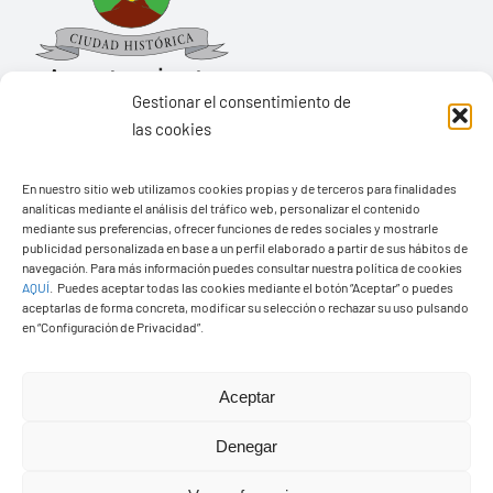
Gestionar el consentimiento de
las cookies
Ayuntamiento de Yaiza
En nuestro sitio web utilizamos cookies propias y de terceros para finalidades
Pza. de Los Remedios, 1
analíticas mediante el análisis del tráfico web, personalizar el contenido
mediante sus preferencias, ofrecer funciones de redes sociales y mostrarle
35570 – Yaiza
publicidad personalizada en base a un perfil elaborado a partir de sus hábitos de
navegación. Para más información puedes consultar nuestra política de cookies
Tel:
928 83 62 20
AQUÍ
.
Puedes aceptar todas las cookies mediante el botón “Aceptar” o puedes
aceptarlas de forma concreta, modificar su selección o rechazar su uso pulsando
en “Configuración de Privacidad”.
Toggle
Navigation
Aceptar
© Copyright2026 Ayuntamiento de Yaiza - Todos los
Transparencia
derechos reservads
Denegar
Aviso legal
Diseño web Solucionet.com
&
Cibernatural