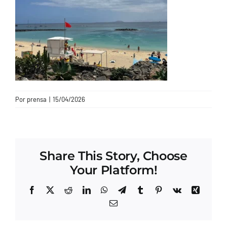
CONTACTO
Por
prensa
|
15/04/2026
Share This Story, Choose
Your Platform!
Facebook
X
Reddit
LinkedIn
WhatsApp
Telegram
Tumblr
Pinterest
Vk
Xing
Correo
electrónico