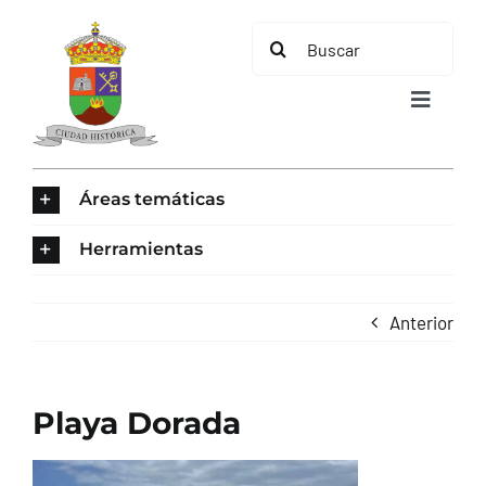
Saltar
Buscar:
al
contenido
Toggle
Navigat
INICIO
Áreas temáticas
ÁREAS TEMÁTICAS
Herramientas
EL MUNICIPIO
Anterior
AYUNTAMIENTO
Playa Dorada
TURISMO