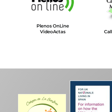
Plenos OnLine
VideoActas
Cal