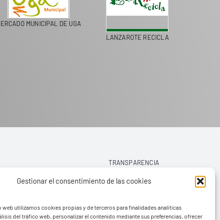
ERCADO MUNICIPAL DE UGA
LANZAROTE RECICLA
COLEGI
TRANSPARENCIA
Gestionar el consentimiento de las cookies
AVISO LEGAL
o web utilizamos cookies propias y de terceros para finalidades analíticas
POLÍTICA DE PRIVACIDAD
lisis del tráfico web, personalizar el contenido mediante sus preferencias, ofrecer