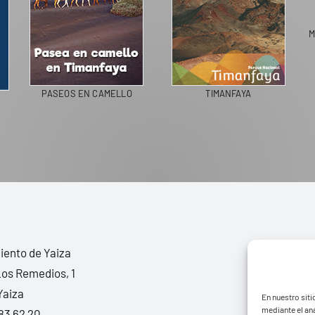
M
PASEOS EN CAMELLO
TIMANFAYA
ento de Yaiza
Los Remedios, 1
Yaiza
En nuestro siti
mediante el aná
83 62 20