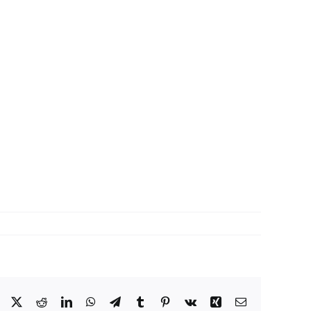
Facebook
X
Reddit
LinkedIn
WhatsApp
Telegram
Tumblr
Pinterest
Vk
Xing
Correo