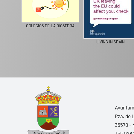
CICLA
COLEGIOS DE LA BIOSFERA
LIVING IN SPAIN
Ayuntami
Pza. de 
35570 – 
Tel:
928 