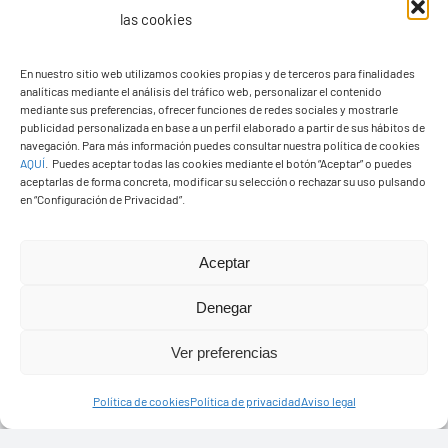
las cookies
En nuestro sitio web utilizamos cookies propias y de terceros para finalidades
analíticas mediante el análisis del tráfico web, personalizar el contenido
Ayuntamiento de Yaiza
mediante sus preferencias, ofrecer funciones de redes sociales y mostrarle
Pza. de Los Remedios, 1
publicidad personalizada en base a un perfil elaborado a partir de sus hábitos de
navegación. Para más información puedes consultar nuestra política de cookies
35570 – Yaiza
AQUÍ
.
Puedes aceptar todas las cookies mediante el botón “Aceptar” o puedes
Tel:
928 83 62 20
aceptarlas de forma concreta, modificar su selección o rechazar su uso pulsando
en “Configuración de Privacidad”.
Toggle
Aceptar
Navigation
© Copyright2026 Ayuntamiento de Yaiza - Todos los
Transparencia
Denegar
derechos reservads
Ver preferencias
Aviso legal
Diseño web Solucionet.com
&
Cibernatural
Política de cookies
Política de privacidad
Aviso legal
Política de privacidad