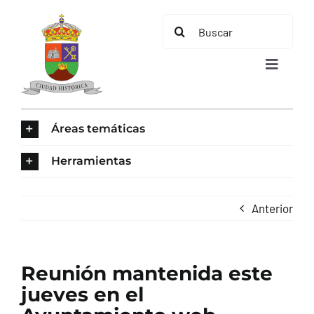
Saltar
Buscar:
al
contenido
Toggle
Navigat
INICIO
Áreas temáticas
ÁREAS TEMÁTICAS
Herramientas
EL MUNICIPIO
Anterior
AYUNTAMIENTO
Reunión mantenida este
TURISMO
jueves en el