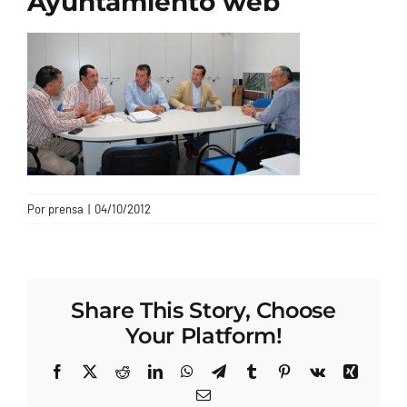
Ayuntamiento web
CONTACTO
Por
prensa
|
04/10/2012
Share This Story, Choose
Your Platform!
Facebook
X
Reddit
LinkedIn
WhatsApp
Telegram
Tumblr
Pinterest
Vk
Xing
Correo