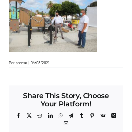
CONTACTO
Por
prensa
|
04/08/2021
Share This Story, Choose
Your Platform!
Facebook
X
Reddit
LinkedIn
WhatsApp
Telegram
Tumblr
Pinterest
Vk
Xing
Correo
electrónico