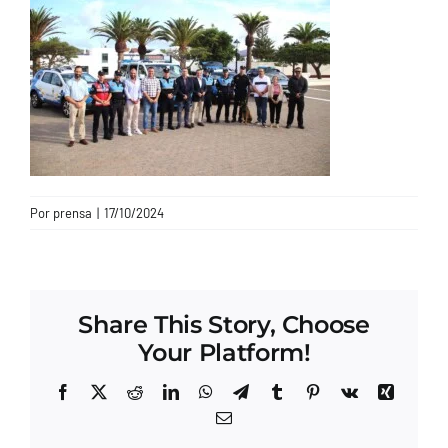
CONTACTO
Por
prensa
|
17/10/2024
Share This Story, Choose
Your Platform!
Facebook
X
Reddit
LinkedIn
WhatsApp
Telegram
Tumblr
Pinterest
Vk
Xing
Correo
electrónico