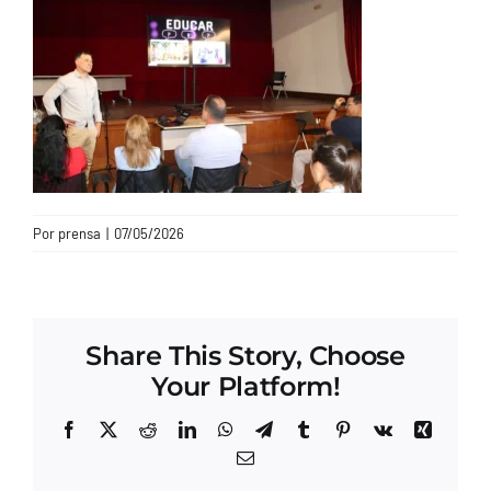
CONTACTO
Por
prensa
|
07/05/2026
Share This Story, Choose
Your Platform!
Facebook
X
Reddit
LinkedIn
WhatsApp
Telegram
Tumblr
Pinterest
Vk
Xing
Correo
electrónico