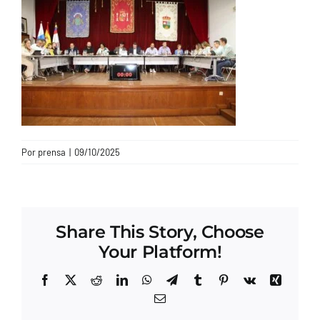
CONTACTO
Por
prensa
|
09/10/2025
Share This Story, Choose
Your Platform!
Facebook
X
Reddit
LinkedIn
WhatsApp
Telegram
Tumblr
Pinterest
Vk
Xing
Correo
electrónico