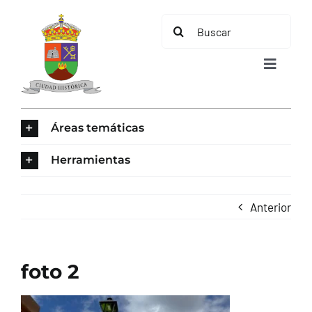
Saltar
Buscar:
al
contenido
Toggle
Navigat
INICIO
Áreas temáticas
ÁREAS TEMÁTICAS
Herramientas
EL MUNICIPIO
Anterior
AYUNTAMIENTO
foto 2
TURISMO