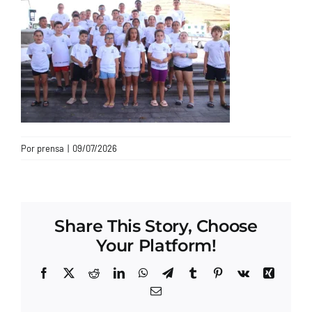
CONTACTO
Por
prensa
|
09/07/2026
Share This Story, Choose
Your Platform!
Facebook
X
Reddit
LinkedIn
WhatsApp
Telegram
Tumblr
Pinterest
Vk
Xing
Correo
electrónico