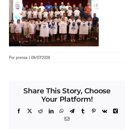
CONTACTO
Por
prensa
|
09/07/2026
Share This Story, Choose
Your Platform!
Facebook
X
Reddit
LinkedIn
WhatsApp
Telegram
Tumblr
Pinterest
Vk
Xing
Correo
electrónico