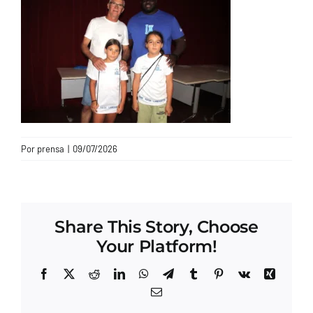
CONTACTO
Por
prensa
|
09/07/2026
Share This Story, Choose
Your Platform!
Facebook
X
Reddit
LinkedIn
WhatsApp
Telegram
Tumblr
Pinterest
Vk
Xing
Correo
electrónico