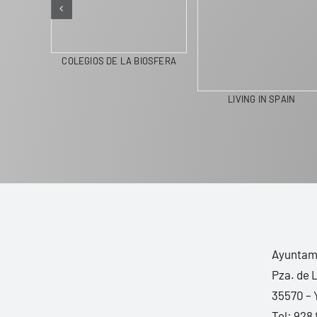
COLEGIOS DE LA BIOSFERA
LIVING IN SPAIN
Ayuntami
Pza. de 
35570 – 
Tel:
928 