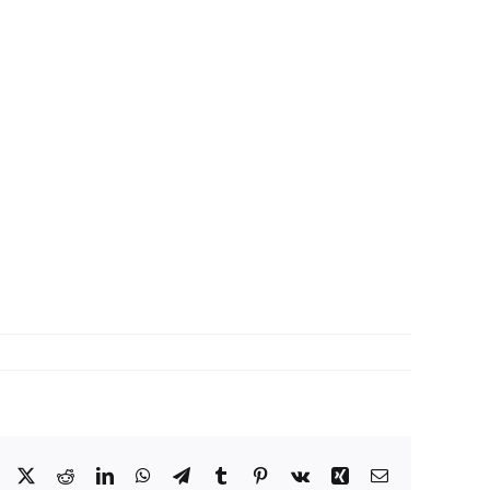
Facebook
X
Reddit
LinkedIn
WhatsApp
Telegram
Tumblr
Pinterest
Vk
Xing
Correo