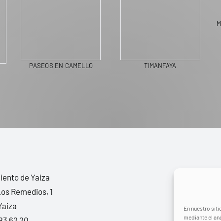
M
PASEOS EN CAMELLO
TIMANFAYA
ento de Yaiza
Los Remedios, 1
Yaiza
En nuestro siti
mediante el aná
83 62 20