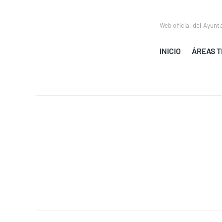
Saltar
al
Web oficial del Ayunt
contenido
INICIO
ÁREAS T