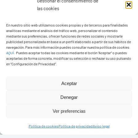
Gestionar el consentimiento de
las cookies
En nuestro sitio web utilizamos cookies propias y de terceros para finalidades
analíticas mediante el análisis del tráfico web, personalizar el contenido
Ayuntamiento de Yaiza
mediante sus preferencias, ofrecer funciones de redes sociales y mostrarle
Pza. de Los Remedios, 1
publicidad personalizada en base a un perfil elaborado a partir de sus hábitos de
navegación. Para más información puedes consultar nuestra política de cookies
35570 – Yaiza
AQUÍ
.
Puedes aceptar todas las cookies mediante el botón “Aceptar” o puedes
Tel:
928 83 62 20
aceptarlas de forma concreta, modificar su selección o rechazar su uso pulsando
en “Configuración de Privacidad”.
Toggle
Aceptar
Navigation
© Copyright2026 Ayuntamiento de Yaiza - Todos los
Transparencia
Denegar
derechos reservads
Ver preferencias
Aviso legal
Diseño web Solucionet.com
&
Cibernatural
Política de cookies
Política de privacidad
Aviso legal
Política de privacidad