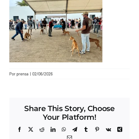
CONTACTO
Por
prensa
|
02/06/2026
Share This Story, Choose
Your Platform!
Facebook
X
Reddit
LinkedIn
WhatsApp
Telegram
Tumblr
Pinterest
Vk
Xing
Correo