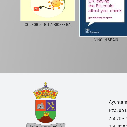
CICLA
COLEGIOS DE LA BIOSFERA
LIVING IN SPAIN
Ayuntami
Pza. de 
35570 – 
Tel:
928 