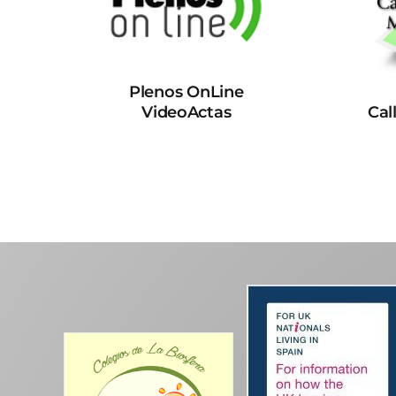
Plenos OnLine
VideoActas
Cal