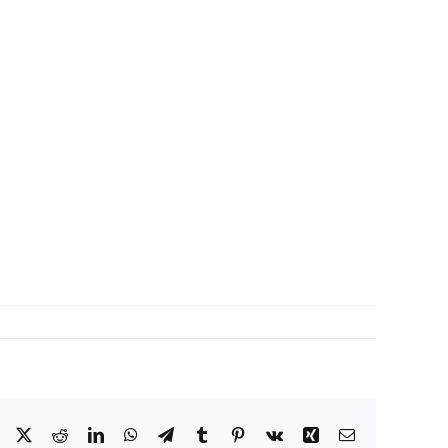
Facebook
X
Reddit
LinkedIn
WhatsApp
Telegram
Tumblr
Pinterest
Vk
Xing
Correo