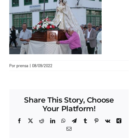
CONTACTO
Por
prensa
|
08/09/2022
Share This Story, Choose
Your Platform!
Facebook
X
Reddit
LinkedIn
WhatsApp
Telegram
Tumblr
Pinterest
Vk
Xing
Correo
electrónico