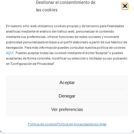
Gestionar el consentimiento de
las cookies
En nuestro sitio web utilizamos cookies propias y de terceros para finalidades
analíticas mediante el análisis del tráfico web, personalizar el contenido
Ayuntamiento de Yaiza
mediante sus preferencias, ofrecer funciones de redes sociales y mostrarle
Pza. de Los Remedios, 1
publicidad personalizada en base a un perfil elaborado a partir de sus hábitos de
navegación. Para más información puedes consultar nuestra política de cookies
35570 – Yaiza
AQUÍ
.
Puedes aceptar todas las cookies mediante el botón “Aceptar” o puedes
Tel:
928 83 62 20
aceptarlas de forma concreta, modificar su selección o rechazar su uso pulsando
en “Configuración de Privacidad”.
Toggle
Aceptar
Navigation
© Copyright2026 Ayuntamiento de Yaiza - Todos los
Transparencia
Denegar
derechos reservads
Ver preferencias
Aviso legal
Diseño web Solucionet.com
&
Cibernatural
Política de cookies
Política de privacidad
Aviso legal