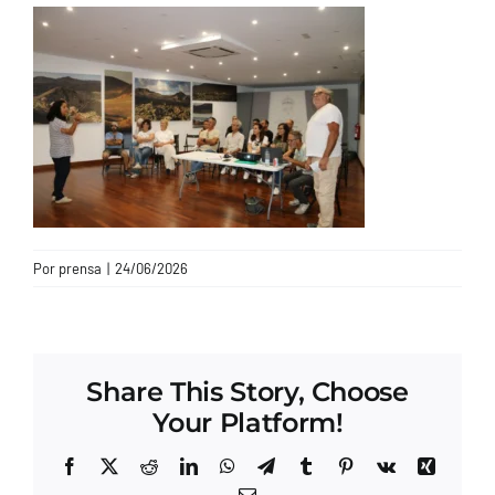
CONTACTO
Por
prensa
|
24/06/2026
Share This Story, Choose
Your Platform!
Facebook
X
Reddit
LinkedIn
WhatsApp
Telegram
Tumblr
Pinterest
Vk
Xing
Correo