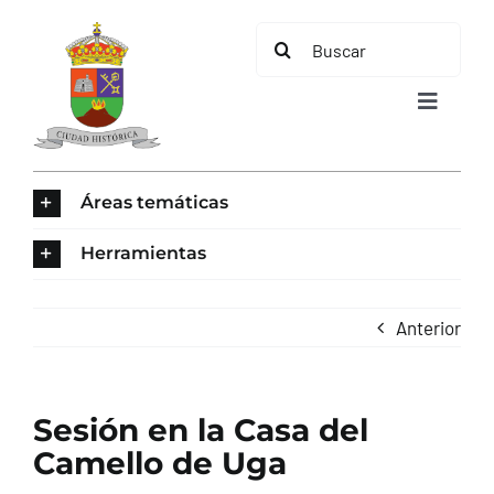
Saltar
Buscar:
al
contenido
Toggle
Navigat
INICIO
Áreas temáticas
ÁREAS TEMÁTICAS
Herramientas
EL MUNICIPIO
Anterior
AYUNTAMIENTO
Sesión en la Casa del
TURISMO
Camello de Uga