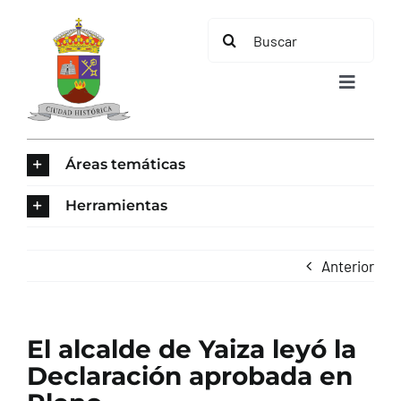
Saltar
Buscar:
al
contenido
Toggle
Navigat
INICIO
Áreas temáticas
ÁREAS TEMÁTICAS
Herramientas
EL MUNICIPIO
Anterior
AYUNTAMIENTO
El alcalde de Yaiza leyó la
TURISMO
Declaración aprobada en