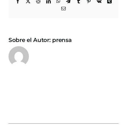
Facebook
X
Reddit
LinkedIn
WhatsApp
Telegram
Tumblr
Pinterest
Vk
Xing
Correo
electrónico
Sobre el Autor:
prensa