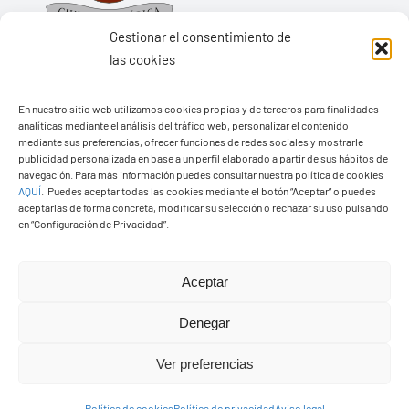
Gestionar el consentimiento de
las cookies
En nuestro sitio web utilizamos cookies propias y de terceros para finalidades
Ayuntamiento de Yaiza
analíticas mediante el análisis del tráfico web, personalizar el contenido
mediante sus preferencias, ofrecer funciones de redes sociales y mostrarle
Pza. de Los Remedios, 1
publicidad personalizada en base a un perfil elaborado a partir de sus hábitos de
navegación. Para más información puedes consultar nuestra política de cookies
35570 – Yaiza
AQUÍ
.
Puedes aceptar todas las cookies mediante el botón “Aceptar” o puedes
Tel:
928 83 62 20
aceptarlas de forma concreta, modificar su selección o rechazar su uso pulsando
en “Configuración de Privacidad”.
Toggle
Aceptar
Navigation
© Copyright2026 Ayuntamiento de Yaiza - Todos los
Transparencia
Denegar
derechos reservads
Ver preferencias
Aviso legal
Diseño web Solucionet.com
&
Cibernatural
Política de cookies
Política de privacidad
Aviso legal