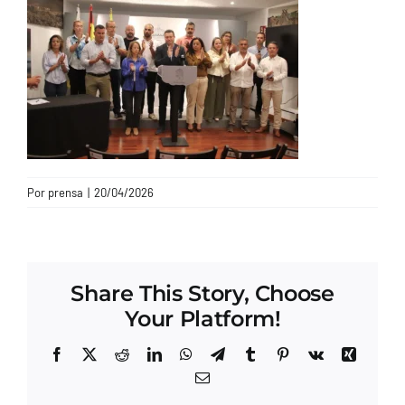
CONTACTO
Por
prensa
|
20/04/2026
Share This Story, Choose
Your Platform!
Facebook
X
Reddit
LinkedIn
WhatsApp
Telegram
Tumblr
Pinterest
Vk
Xing
Correo
electrónico