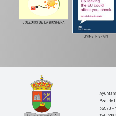
ROTE RECICLA
COLEGIOS DE LA BIOSFERA
LIVING IN S
Ayuntami
Pza. de 
35570 – 
Tel:
928 