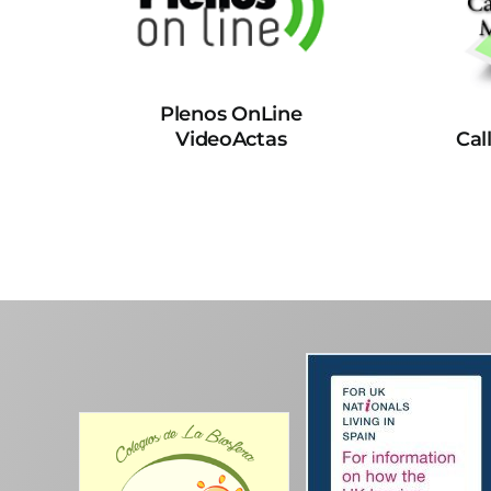
Plenos OnLine
VideoActas
Cal