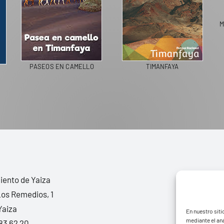
PASEOS EN CAMELLO
TIMANFAYA
PAIN
ento de Yaiza
Los Remedios, 1
Yaiza
En nuestro siti
mediante el aná
83 62 20