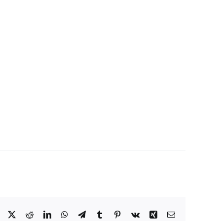
Facebook
X
Reddit
LinkedIn
WhatsApp
Telegram
Tumblr
Pinterest
Vk
Xing
Correo