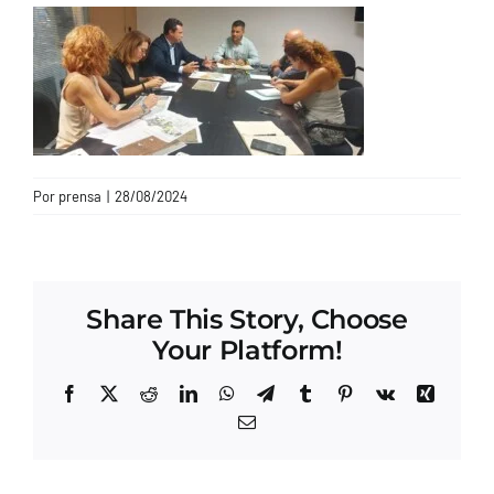
CONTACTO
Por
prensa
|
28/08/2024
Share This Story, Choose
Your Platform!
Facebook
X
Reddit
LinkedIn
WhatsApp
Telegram
Tumblr
Pinterest
Vk
Xing
Correo
electrónico