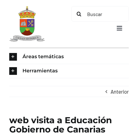
Saltar
Buscar:
al
contenido
Toggle
Navigat
INICIO
Áreas temáticas
ÁREAS TEMÁTICAS
Herramientas
EL MUNICIPIO
Anterior
AYUNTAMIENTO
web visita a Educación
TURISMO
Gobierno de Canarias