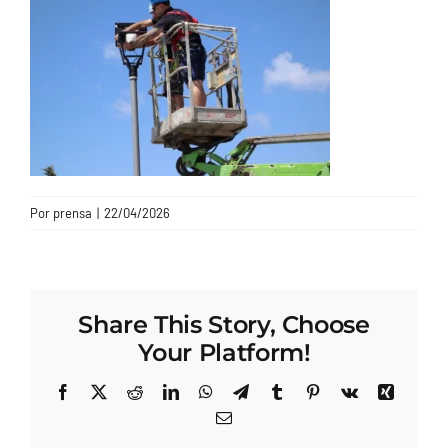
CONTACTO
Por
prensa
|
22/04/2026
Share This Story, Choose
Your Platform!
Facebook
X
Reddit
LinkedIn
WhatsApp
Telegram
Tumblr
Pinterest
Vk
Xing
Correo
electrónico