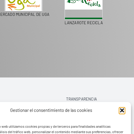
ERCADO MUNICIPAL DE UGA
LANZAROTE RECICLA
COLEGI
TRANSPARENCIA
Gestionar el consentimiento de las cookies
AVISO LEGAL
o web utilizamos cookies propias y de terceros para finalidades analíticas
POLÍTICA DE PRIVACIDAD
lisis del tráfico web, personalizar el contenido mediante sus preferencias, ofrecer