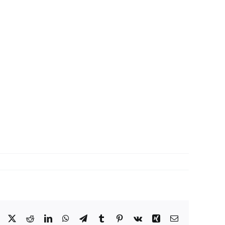
Facebook
X
Reddit
LinkedIn
WhatsApp
Telegram
Tumblr
Pinterest
Vk
Xing
Correo