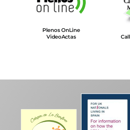
Plenos OnLine
VideoActas
Cal