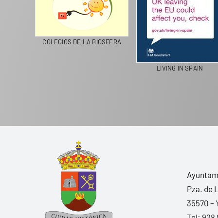
CICLA
COLEGIOS DE LA BIOSFERA
LIVING IN SPAIN
Ayuntami
Pza. de 
35570 – 
Tel:
928 