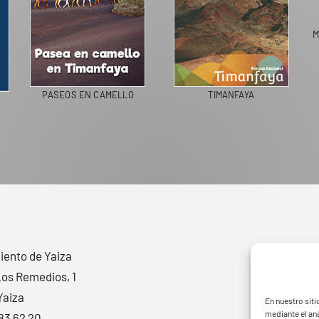
M
PASEOS EN CAMELLO
TIMANFAYA
ento de Yaiza
Los Remedios, 1
Yaiza
En nuestro siti
mediante el aná
83 62 20