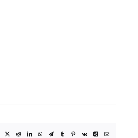
Facebook
X
Reddit
LinkedIn
WhatsApp
Telegram
Tumblr
Pinterest
Vk
Xing
Correo