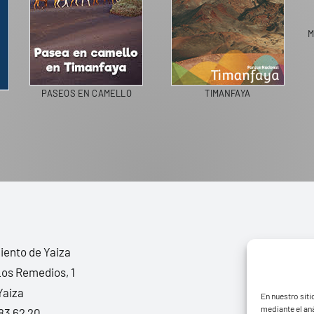
M
PASEOS EN CAMELLO
TIMANFAYA
ento de Yaiza
Los Remedios, 1
Yaiza
En nuestro siti
mediante el aná
83 62 20