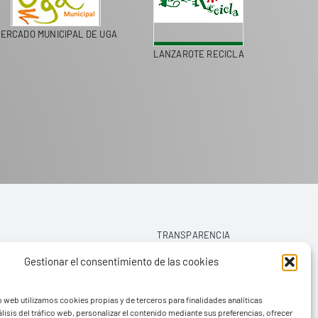
ERCADO MUNICIPAL DE UGA
LANZAROTE RECICLA
COLEGI
TRANSPARENCIA
Gestionar el consentimiento de las cookies
AVISO LEGAL
o web utilizamos cookies propias y de terceros para finalidades analíticas
POLÍTICA DE PRIVACIDAD
lisis del tráfico web, personalizar el contenido mediante sus preferencias, ofrecer