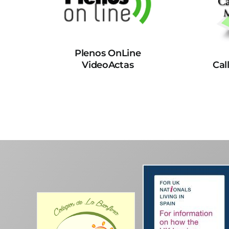
Plenos OnLine
VideoActas
Cal