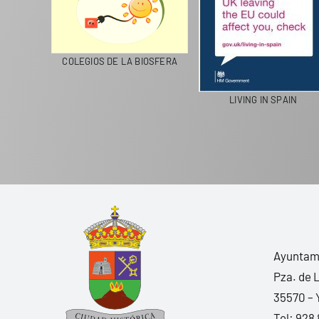
CICLA
COLEGIOS DE LA BIOSFERA
LIVING IN SPAIN
Ayuntami
Pza. de 
35570 – 
Tel:
928 