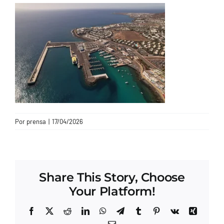
CONTACTO
Por
prensa
|
17/04/2026
Share This Story, Choose
Your Platform!
Facebook
X
Reddit
LinkedIn
WhatsApp
Telegram
Tumblr
Pinterest
Vk
Xing
Correo