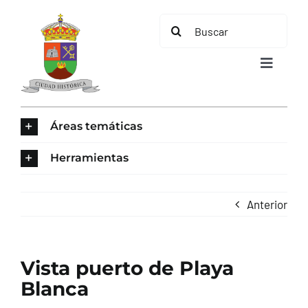
Saltar
Buscar:
al
contenido
Toggle
Navigat
INICIO
Áreas temáticas
ÁREAS TEMÁTICAS
Herramientas
EL MUNICIPIO
Anterior
AYUNTAMIENTO
Vista puerto de Playa
TURISMO
Blanca