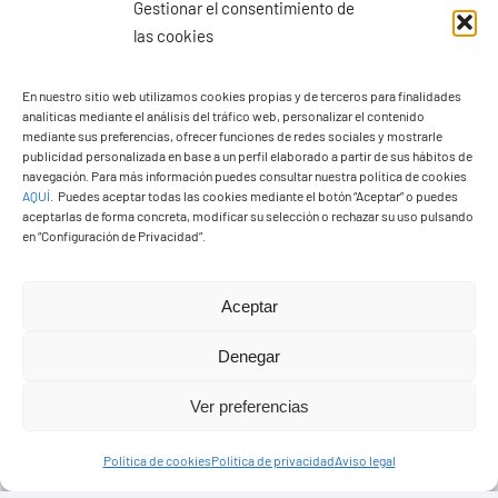
Gestionar el consentimiento de
las cookies
En nuestro sitio web utilizamos cookies propias y de terceros para finalidades
analíticas mediante el análisis del tráfico web, personalizar el contenido
Ayuntamiento de Yaiza
mediante sus preferencias, ofrecer funciones de redes sociales y mostrarle
Pza. de Los Remedios, 1
publicidad personalizada en base a un perfil elaborado a partir de sus hábitos de
navegación. Para más información puedes consultar nuestra política de cookies
35570 – Yaiza
AQUÍ
.
Puedes aceptar todas las cookies mediante el botón “Aceptar” o puedes
Tel:
928 83 62 20
aceptarlas de forma concreta, modificar su selección o rechazar su uso pulsando
en “Configuración de Privacidad”.
Toggle
Aceptar
Navigation
© Copyright2026 Ayuntamiento de Yaiza - Todos los
Transparencia
Denegar
derechos reservads
Ver preferencias
Aviso legal
Diseño web Solucionet.com
&
Cibernatural
Política de cookies
Política de privacidad
Aviso legal