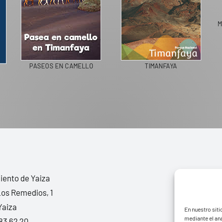
M
PASEOS EN CAMELLO
TIMANFAYA
ento de Yaiza
Los Remedios, 1
Yaiza
En nuestro siti
mediante el aná
83 62 20