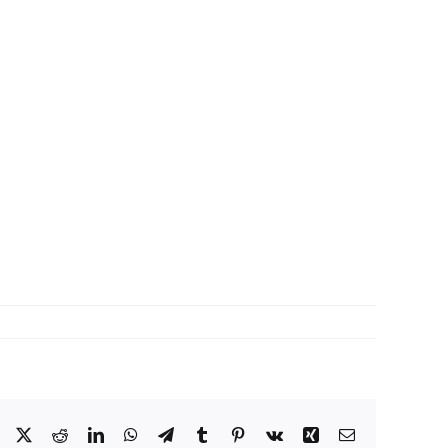
Facebook
X
Reddit
LinkedIn
WhatsApp
Telegram
Tumblr
Pinterest
Vk
Xing
Correo