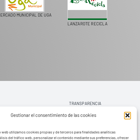
ERCADO MUNICIPAL DE UGA
LANZAROTE RECICLA
COLEGI
TRANSPARENCIA
Gestionar el consentimiento de las cookies
AVISO LEGAL
o web utilizamos cookies propias y de terceros para finalidades analíticas
POLÍTICA DE PRIVACIDAD
lisis del tráfico web, personalizar el contenido mediante sus preferencias, ofrecer