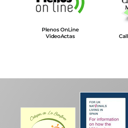
Plenos OnLine
VideoActas
Cal