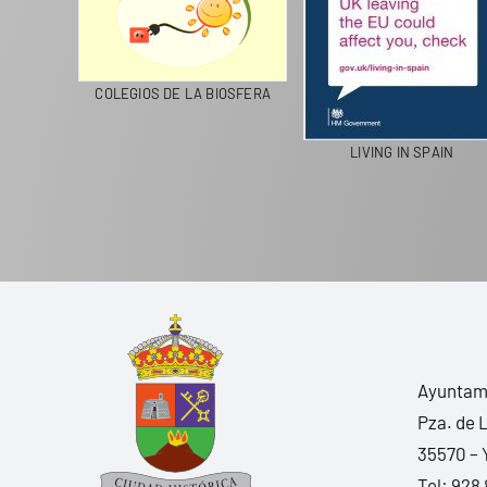
CICLA
COLEGIOS DE LA BIOSFERA
LIVING IN SPAIN
Ayuntami
Pza. de 
35570 – 
Tel:
928 