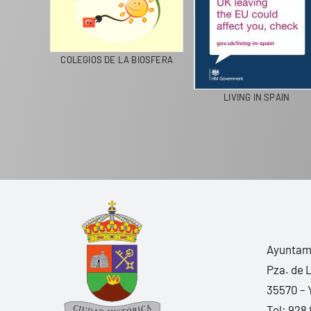
CICLA
COLEGIOS DE LA BIOSFERA
LIVING IN SPAIN
Ayuntami
Pza. de 
35570 – 
Tel:
928 