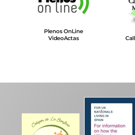
Plenos OnLine
VideoActas
Cal