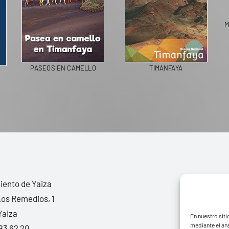
M
PASEOS EN CAMELLO
TIMANFAYA
ento de Yaiza
Los Remedios, 1
Yaiza
En nuestro siti
mediante el aná
83 62 20