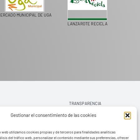
ERCADO MUNICIPAL DE UGA
LANZAROTE RECICLA
COLEGI
TRANSPARENCIA
Gestionar el consentimiento de las cookies
AVISO LEGAL
o web utilizamos cookies propias y de terceros para finalidades analíticas
POLÍTICA DE PRIVACIDAD
lisis del tráfico web, personalizar el contenido mediante sus preferencias, ofrecer