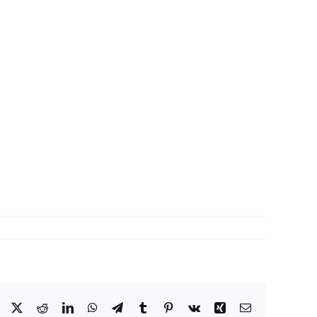
Facebook
X
Reddit
LinkedIn
WhatsApp
Telegram
Tumblr
Pinterest
Vk
Xing
Correo