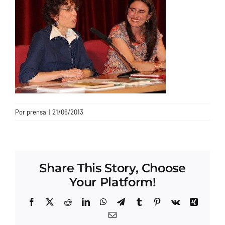
CONTACTO
Por
prensa
|
21/06/2013
Share This Story, Choose
Your Platform!
Facebook
X
Reddit
LinkedIn
WhatsApp
Telegram
Tumblr
Pinterest
Vk
Xing
Correo
electrónico