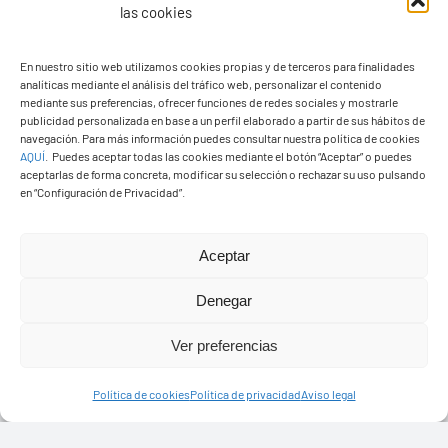
las cookies
En nuestro sitio web utilizamos cookies propias y de terceros para finalidades
analíticas mediante el análisis del tráfico web, personalizar el contenido
Ayuntamiento de Yaiza
mediante sus preferencias, ofrecer funciones de redes sociales y mostrarle
Pza. de Los Remedios, 1
publicidad personalizada en base a un perfil elaborado a partir de sus hábitos de
navegación. Para más información puedes consultar nuestra política de cookies
35570 – Yaiza
AQUÍ
.
Puedes aceptar todas las cookies mediante el botón “Aceptar” o puedes
Tel:
928 83 62 20
aceptarlas de forma concreta, modificar su selección o rechazar su uso pulsando
en “Configuración de Privacidad”.
Toggle
Aceptar
Navigation
© Copyright2026 Ayuntamiento de Yaiza - Todos los
Transparencia
Denegar
derechos reservads
Ver preferencias
Aviso legal
Diseño web Solucionet.com
&
Cibernatural
Política de cookies
Política de privacidad
Aviso legal
Política de privacidad