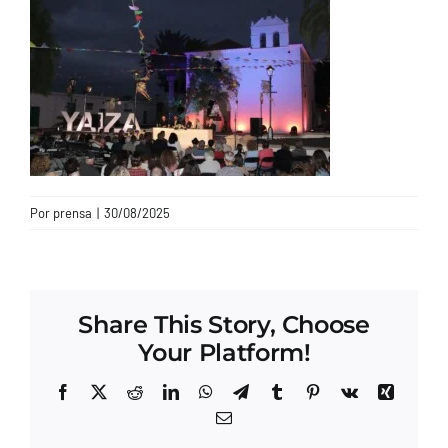
CONTACTO
Por
prensa
|
30/08/2025
Share This Story, Choose
Your Platform!
Facebook
X
Reddit
LinkedIn
WhatsApp
Telegram
Tumblr
Pinterest
Vk
Xing
Correo
electrónico