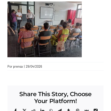
CONTACTO
Por
prensa
|
29/04/2026
Share This Story, Choose
Your Platform!
Facebook
X
Reddit
LinkedIn
WhatsApp
Telegram
Tumblr
Pinterest
Vk
Xing