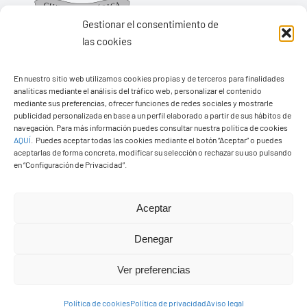
Gestionar el consentimiento de
las cookies
En nuestro sitio web utilizamos cookies propias y de terceros para finalidades
Ayuntamiento de Yaiza
analíticas mediante el análisis del tráfico web, personalizar el contenido
Pza. de Los Remedios, 1
mediante sus preferencias, ofrecer funciones de redes sociales y mostrarle
publicidad personalizada en base a un perfil elaborado a partir de sus hábitos de
35570 – Yaiza
navegación. Para más información puedes consultar nuestra política de cookies
AQUÍ
.
Puedes aceptar todas las cookies mediante el botón “Aceptar” o puedes
Tel:
928 83 62 20
aceptarlas de forma concreta, modificar su selección o rechazar su uso pulsando
en “Configuración de Privacidad”.
Toggle
Aceptar
Navigation
© Copyright2026 Ayuntamiento de Yaiza - Todos los
Transparencia
Denegar
derechos reservads
Ver preferencias
Aviso legal
Diseño web Solucionet.com
&
Cibernatural
Política de cookies
Política de privacidad
Aviso legal