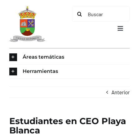
Saltar
Buscar:
al
contenido
Toggle
Navigat
INICIO
Áreas temáticas
ÁREAS TEMÁTICAS
Herramientas
EL MUNICIPIO
Anterior
AYUNTAMIENTO
Estudiantes en CEO Playa
TURISMO
Blanca