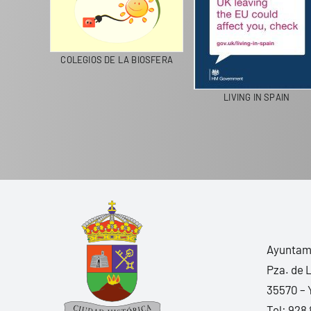
CICLA
COLEGIOS DE LA BIOSFERA
LIVING IN SPAIN
Ayuntami
Pza. de 
35570 – 
Tel:
928 