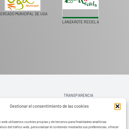
ERCADO MUNICIPAL DE UGA
LANZAROTE RECICLA
COLEGI
TRANSPARENCIA
Gestionar el consentimiento de las cookies
AVISO LEGAL
o web utilizamos cookies propias y de terceros para finalidades analíticas
POLÍTICA DE PRIVACIDAD
lisis del tráfico web, personalizar el contenido mediante sus preferencias, ofrecer