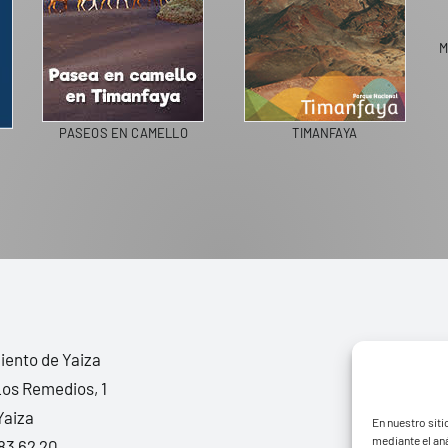
M
PASEOS EN CAMELLO
TIMANFAYA
ento de Yaiza
Los Remedios, 1
Yaiza
En nuestro siti
mediante el aná
83 62 20