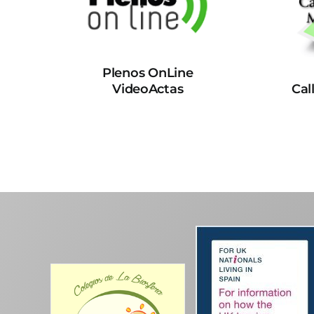
Plenos OnLine
VideoActas
Cal