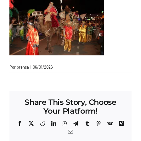
CONTACTO
Por
prensa
|
06/01/2026
Share This Story, Choose
Your Platform!
Facebook
X
Reddit
LinkedIn
WhatsApp
Telegram
Tumblr
Pinterest
Vk
Xing
Correo
electrónico