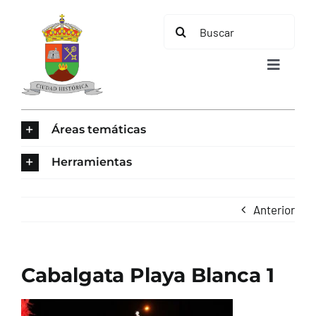
Saltar
Buscar:
al
contenido
Toggle
Navigat
INICIO
Áreas temáticas
ÁREAS TEMÁTICAS
Herramientas
EL MUNICIPIO
Anterior
AYUNTAMIENTO
Cabalgata Playa Blanca 1
TURISMO