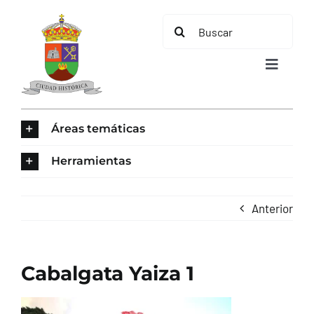
Saltar
Buscar:
al
contenido
Toggle
Navigat
INICIO
Áreas temáticas
ÁREAS TEMÁTICAS
Herramientas
EL MUNICIPIO
Anterior
AYUNTAMIENTO
Cabalgata Yaiza 1
TURISMO