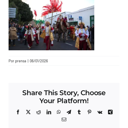
CONTACTO
Por
prensa
|
06/01/2026
Share This Story, Choose
Your Platform!
Facebook
X
Reddit
LinkedIn
WhatsApp
Telegram
Tumblr
Pinterest
Vk
Xing
Correo
electrónico