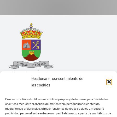
Gestionar el consentimiento de
las cookies
Ayuntamiento de Yaiza
En nuestro sitio web utilizamos cookies propias y de terceros para finalidades
Pza. de Los Remedios, 1
analíticas mediante el análisis del tráfico web, personalizar el contenido
35570 – Yaiza
mediante sus preferencias, ofrecer funciones de redes sociales y mostrarle
publicidad personalizada en base a un perfil elaborado a partir de sus hábitos de
Tel:
928 83 62 20