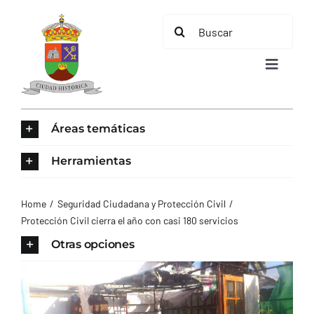
Saltar
Buscar:
al
contenido
Toggle
Navigat
INICIO
Áreas temáticas
ÁREAS TEMÁTICAS
Herramientas
EL MUNICIPIO
Home
Seguridad Ciudadana y Protección Civil
Protección Civil cierra el año con casi 180 servicios
AYUNTAMIENTO
Otras opciones
TURISMO