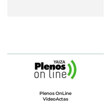
Plenos OnLine
VideoActas