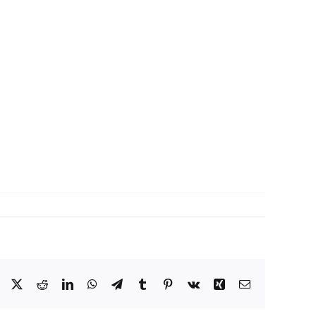
Facebook
X
Reddit
LinkedIn
WhatsApp
Telegram
Tumblr
Pinterest
Vk
Xing
Correo
electrónico