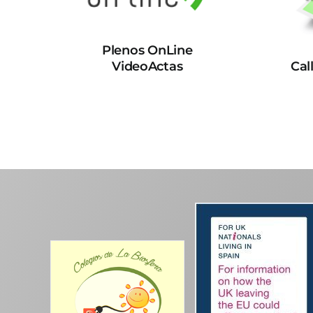
Plenos OnLine
VideoActas
Cal