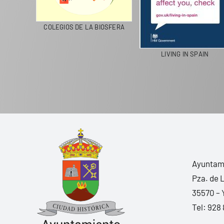
CICLA
COLEGIOS DE LA BIOSFERA
LIVING IN SPAIN
Ayuntami
Pza. de 
35570 – 
Tel:
928 