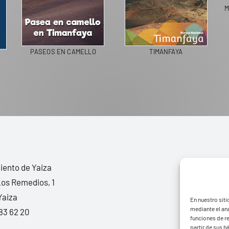
M
PASEOS EN CAMELLO
TIMANFAYA
ento de Yaiza
Los Remedios, 1
Yaiza
En nuestro siti
mediante el aná
83 62 20
funciones de r
partir de sus 