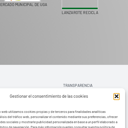
ERCADO MUNICIPAL DE UGA
LANZAROTE RECICLA
COLEGI
TRANSPARENCIA
Gestionar el consentimiento de las cookies
AVISO LEGAL
o web utilizamos cookies propias y de terceros para finalidades analíticas
POLÍTICA DE PRIVACIDAD
lisis del tráfico web, personalizar el contenido mediante sus preferencias, ofrecer
edes sociales y mostrarle publicidad personalizada en base a un perfil elaborado a
POLÍTICA DE COOKIES (UE)
hábitos de navegación. Para más información puedes consultar nuestra política de