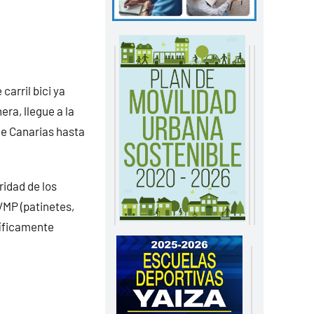
carril bici ya
era, llegue a la
de Canarias hasta
ridad de los
VMP (patinetes,
íficamente