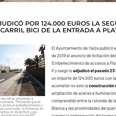
JUDICÓ POR 124.000 EUROS LA SE
 CARRIL BICI DE LA ENTRADA A PLA
El Ayuntamiento de Yaiza publicó e
de 2019 el anuncio de licitación de
‘Embellecimiento de accesos a Pla
II’ y luego lo
adjudicó el pasado 23
un importe de 124.000 euros con la
acometer no solo la
construcción d
ampliación de aceras e iluminación
 las obras empiezan a
comprendido entre la rotonda de l
a semana. “Recuerdo que el
 prevé el embellecimiento y
Blanca y las proximidades del puer
a construido, lo licitamos en
icamos en diciembre y así
supone la prolongación del tramo de
 desinformación del PP”.