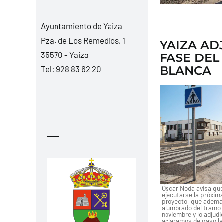
Ayuntamiento de Yaiza
Pza. de Los Remedios, 1
YAIZA AD
35570 - Yaiza
FASE DEL
BLANCA
Tel:
928 83 62 20
—
Óscar Noda avisa que
ejecutarse la próxim
proyecto, que además
alumbrado del tramo y
noviembre y lo adjud
aclaramos de paso la