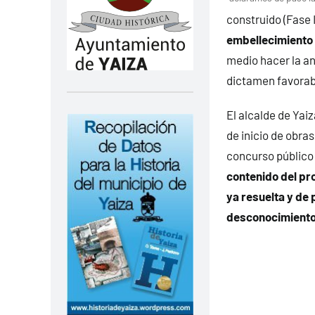
construido (Fase I
embellecimiento 
medio hacer la an
dictamen favorabl
El alcalde de Yai
de inicio de obra
concurso público
contenido del pro
ya resuelta y de 
desconocimiento 