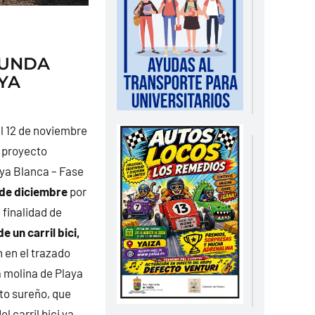
GUNDA
YA
l 12 de noviembre
l proyecto
ya Blanca – Fase
 de diciembre
por
 finalidad de
e un carril bici,
 en el trazado
a molina de Playa
to sureño, que
l carril bici ya