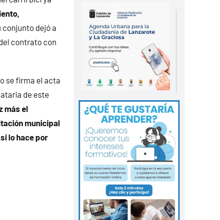
iento,
 conjunto dejó a
del contrato con
o se firma el acta
ataria de este
z más el
itación municipal
si lo hace por