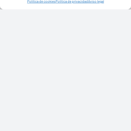
Política de cookies
Política de privacidad
Aviso legal
Ayuntamiento de Yaiza
Pza. de Los Remedios, 1
35570 – Yaiza
Tel:
928 83 62 20