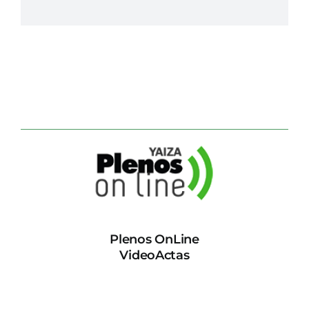
Plenos OnLine
VideoActas