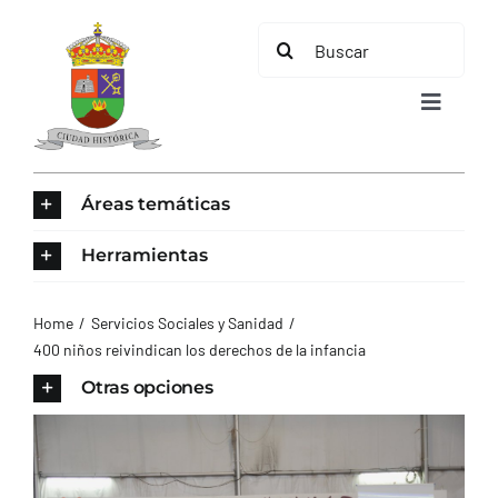
Saltar
Buscar:
al
contenido
Toggle
Navigat
INICIO
Áreas temáticas
ÁREAS TEMÁTICAS
Herramientas
EL MUNICIPIO
Home
Servicios Sociales y Sanidad
400 niños reivindican los derechos de la infancia
AYUNTAMIENTO
Otras opciones
TURISMO