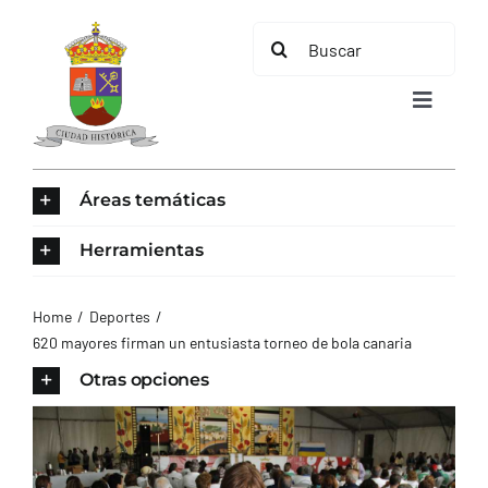
Saltar
Buscar:
al
contenido
Toggle
Navigat
INICIO
Áreas temáticas
ÁREAS TEMÁTICAS
Herramientas
EL MUNICIPIO
Home
Deportes
620 mayores firman un entusiasta torneo de bola canaria
AYUNTAMIENTO
Otras opciones
TURISMO