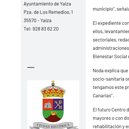
Ayuntamiento de Yaiza
municipio”, señala
Pza. de Los Remedios, 1
35570 - Yaiza
El expediente con
Tel:
928 83 62 20
ellos, levantamie
sectoriales, reda
administraciones
Bienestar Social 
—
Noda explica que 
socio-sanitaria o
tengamos este pro
Canarias”.
El futuro Centro
mayores o con di
rehabilitación y 