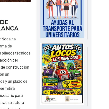
 DE
LANCA
r Noda ha
orma de
s pliegos técnicos
dacción del
s de construcción
con un
os y un plazo de
permitirá
ecesario para
nfraestructura