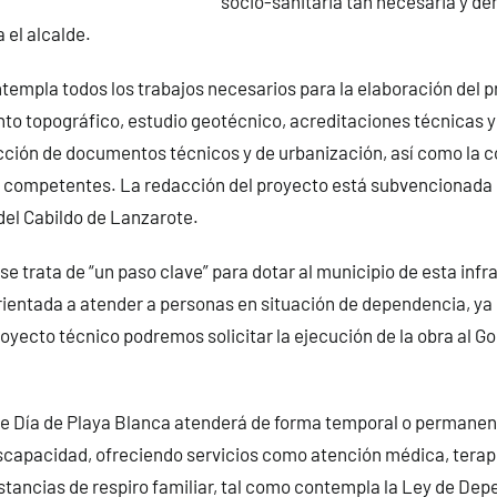
socio-sanitaria tan necesaria y d
 el alcalde.
templa todos los trabajos necesarios para la elaboración del p
nto topográfico, estudio geotécnico, acreditaciones técnicas 
cción de documentos técnicos y de urbanización, así como la 
 competentes. La redacción del proyecto está subvencionada p
del Cabildo de Lanzarote.
se trata de “un paso clave” para dotar al municipio de esta infr
rientada a atender a personas en situación de dependencia, ya
yecto técnico podremos solicitar la ejecución de la obra al G
 de Día de Playa Blanca atenderá de forma temporal o permanen
scapacidad, ofreciendo servicios como atención médica, terap
estancias de respiro familiar, tal como contempla la Ley de De