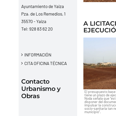
Ayuntamiento de Yaiza
Pza. de Los Remedios, 1
35570 - Yaiza
A LICITA
Tel:
928 83 62 20
EJECUCIÓ
INFORMACIÓN
CITA OFICINA TÉCNICA
Contacto
Urbanismo y
El presupuesto base 
Obras
tiene un plazo de ej
Noda señala que “est
disponer del documen
impulsar la construc
socio-sanitaria tan 
municipio”.