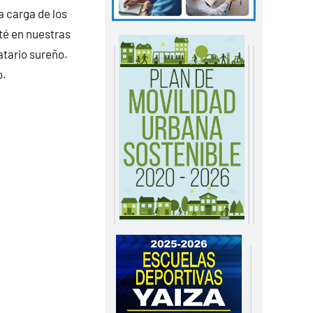
a carga de los
sté en nuestras
atario sureño.
o.