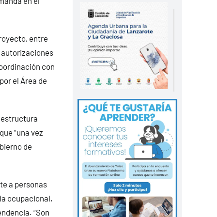
emanda en el
royecto, entre
y autorizaciones
coordinación con
or el Área de
aestructura
 que “una vez
obierno de
te a personas
ia ocupacional,
pendencia. “Son