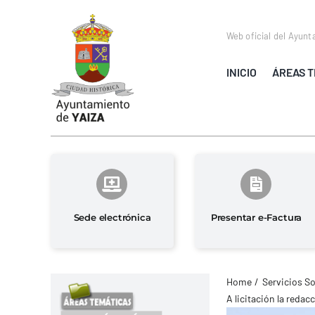
Saltar
al
Web oficial del Ayunt
contenido
INICIO
ÁREAS T
Sede electrónica
Presentar e-Factura
Home
Servicios So
A licitación la redac