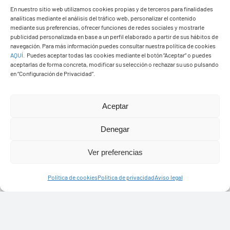
En nuestro sitio web utilizamos cookies propias y de terceros para finalidades
analíticas mediante el análisis del tráfico web, personalizar el contenido
mediante sus preferencias, ofrecer funciones de redes sociales y mostrarle
Ayuntamiento de Yaiza
publicidad personalizada en base a un perfil elaborado a partir de sus hábitos de
navegación. Para más información puedes consultar nuestra política de cookies
Pza. de Los Remedios, 1
AQUÍ
.
Puedes aceptar todas las cookies mediante el botón “Aceptar” o puedes
35570 – Yaiza
aceptarlas de forma concreta, modificar su selección o rechazar su uso pulsando
en “Configuración de Privacidad”.
Tel:
928 83 62 20
Aceptar
Toggle
Navigation
Denegar
© Copyright2026 Ayuntamiento de Yaiza - Todos los
Transparencia
Ver preferencias
derechos reservads
Aviso legal
Política de cookies
Política de privacidad
Aviso legal
Diseño web Solucionet.com
&
Cibernatural
Política de privacidad