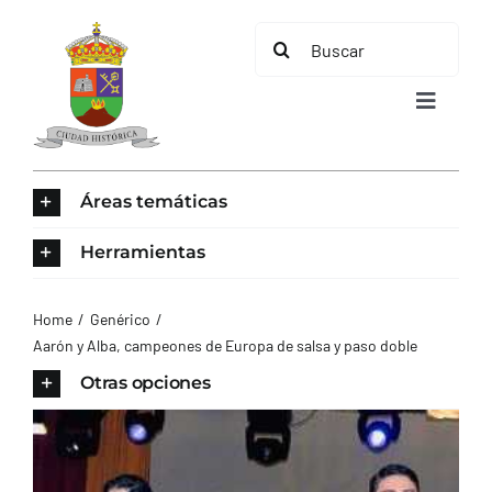
Saltar
Buscar:
al
contenido
Toggle
Navigat
INICIO
Áreas temáticas
ÁREAS TEMÁTICAS
Herramientas
EL MUNICIPIO
Home
Genérico
Aarón y Alba, campeones de Europa de salsa y paso doble
AYUNTAMIENTO
Otras opciones
TURISMO