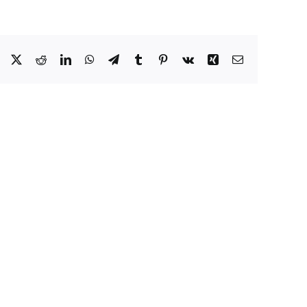
Facebook
X
Reddit
LinkedIn
WhatsApp
Telegram
Tumblr
Pinterest
Vk
Xing
Correo
electrónico