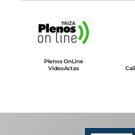
Plenos OnLine
VideoActas
Cal