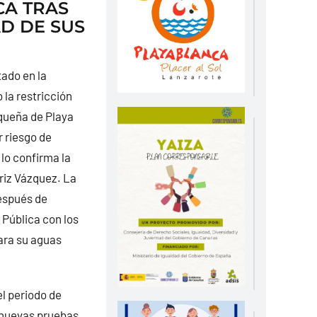
CA TRAS
D DE SUS
ado en la
 la restricción
equeña de Playa
 riesgo de
lo confirma la
riz Vázquez. La
espués de
 Pública con los
ara su aguas
l periodo de
n nuevas pruebas