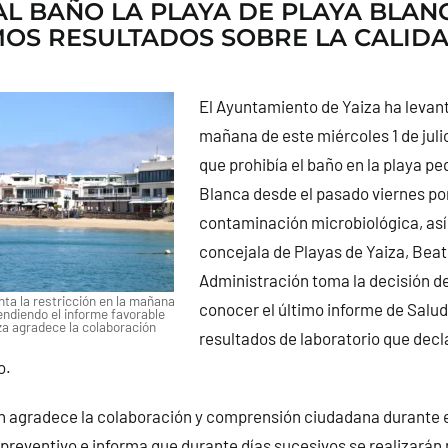
AL BAÑO LA PLAYA DE PLAYA BLAN
MOS RESULTADOS SOBRE LA CALIDA
El Ayuntamiento de Yaiza ha levant
mañana de este miércoles 1 de julio
que prohibía el baño en la playa p
Blanca desde el pasado viernes por
contaminación microbiológica, así 
concejala de Playas de Yaiza, Beat
Administración toma la decisión d
ta la restricción en la mañana
conocer el último informe de Salud
endiendo el informe favorable
za agradece la colaboración
resultados de laboratorio que decl
o.
n agradece la colaboración y comprensión ciudadana durante e
 preventivo e informa que durante días sucesivos se realizará