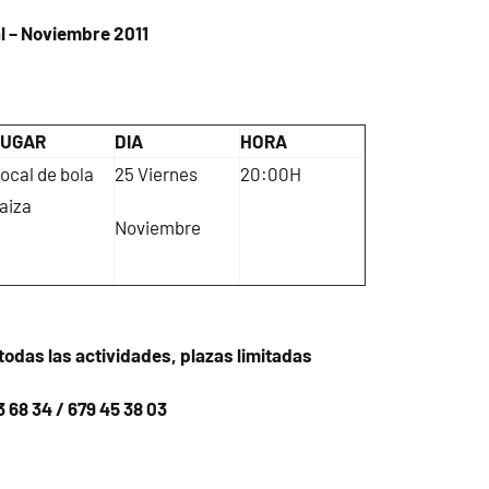
l – Noviembre 2011
UGAR
DIA
HORA
ocal de bola
25 Viernes
20:00H
aiza
Noviembre
todas las actividades, plazas limitadas
3 68 34
/
679 45 38 03