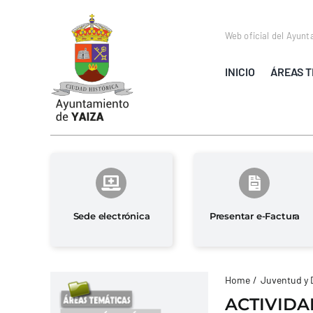
Saltar
al
Web oficial del Ayunt
contenido
INICIO
ÁREAS T
Sede electrónica
Presentar e-Factura
Home
Juventud y 
ACTIVIDA