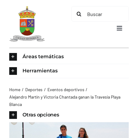
Saltar
Buscar:
al
contenido
Toggle
Navigat
INICIO
Áreas temáticas
ÁREAS TEMÁTICAS
Herramientas
EL MUNICIPIO
Home
Deportes
Eventos deportivos
Alejandro Martín y Victoria Chantada ganan la Travesía Playa
Blanca
AYUNTAMIENTO
Otras opciones
TURISMO