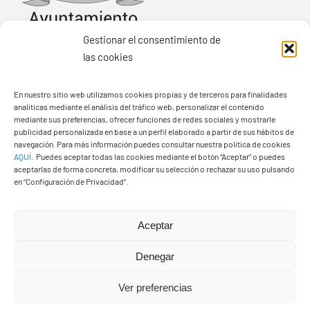
Gestionar el consentimiento de
las cookies
Ayuntamiento de Yaiza
En nuestro sitio web utilizamos cookies propias y de terceros para finalidades
Pza. de Los Remedios, 1
analíticas mediante el análisis del tráfico web, personalizar el contenido
35570 – Yaiza
mediante sus preferencias, ofrecer funciones de redes sociales y mostrarle
publicidad personalizada en base a un perfil elaborado a partir de sus hábitos de
Tel:
928 83 62 20
navegación. Para más información puedes consultar nuestra política de cookies
AQUÍ
.
Puedes aceptar todas las cookies mediante el botón “Aceptar” o puedes
aceptarlas de forma concreta, modificar su selección o rechazar su uso pulsando
en “Configuración de Privacidad”.
Toggle
Navigation
© Copyright2026 Ayuntamiento de Yaiza - Todos los
Transparencia
Aceptar
derechos reservads
Denegar
Aviso legal
Diseño web Solucionet.com
&
Cibernatural
Ver preferencias