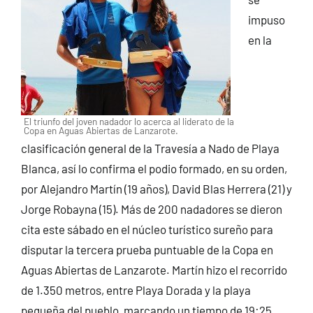
impuso
en la
El triunfo del joven nadador lo acerca al liderato de la
Copa en Aguas Abiertas de Lanzarote.
clasificación general de la Travesía a Nado de Playa
Blanca, así lo confirma el podio formado, en su orden,
por Alejandro Martín (19 años), David Blas Herrera (21) y
Jorge Robayna (15). Más de 200 nadadores se dieron
cita este sábado en el núcleo turístico sureño para
disputar la tercera prueba puntuable de la Copa en
Aguas Abiertas de Lanzarote.
Martín hizo el recorrido
de 1.350 metros, entre Playa Dorada y la playa
pequeña del pueblo, marcando un tiempo de 19:25