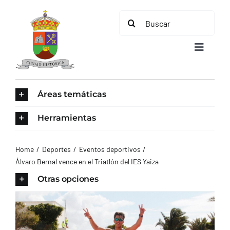
Saltar
Buscar:
al
contenido
Toggle
Navigat
INICIO
Áreas temáticas
ÁREAS TEMÁTICAS
Herramientas
EL MUNICIPIO
Home
Deportes
Eventos deportivos
Álvaro Bernal vence en el Triatlón del IES Yaiza
AYUNTAMIENTO
Otras opciones
TURISMO