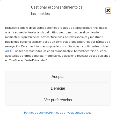
Gestionar el consentimiento de
las cookies
Ayuntamiento de Yaiza
En nuestro sitio web utilizamos cookies propias y de terceros para finalidades
Pza. de Los Remedios, 1
analíticas mediante el análisis del tráfico web, personalizar el contenido
35570 – Yaiza
mediante sus preferencias, ofrecer funciones de redes sociales y mostrarle
publicidad personalizada en base a un perfil elaborado a partir de sus hábitos de
Tel:
928 83 62 20
navegación. Para más información puedes consultar nuestra política de cookies
AQUÍ
.
Puedes aceptar todas las cookies mediante el botón “Aceptar” o puedes
aceptarlas de forma concreta, modificar su selección o rechazar su uso pulsando
en “Configuración de Privacidad”.
Toggle
Navigation
© Copyright2026 Ayuntamiento de Yaiza - Todos los
Transparencia
Aceptar
derechos reservads
Denegar
Aviso legal
Diseño web Solucionet.com
&
Cibernatural
Ver preferencias
Política de privacidad
Política de cookies
Política de privacidad
Aviso legal