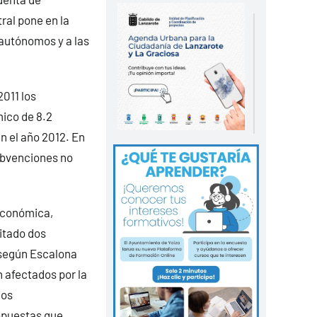
ral pone en la
 autónomos y a las
2011 los
ico de 8.2
n el año 2012. En
subvenciones no
oeconómica,
itado dos
 según Escalona
n afectados por la
los
opuestas que