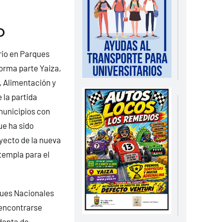
O
rio en Parques
forma parte Yaiza,
a, Alimentación y
 la partida
municipios con
ue ha sido
yecto de la nueva
templa para el
ques Nacionales
 encontrarse
denta de