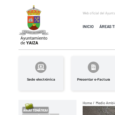
Saltar
al
Web oficial del Ayunt
contenido
INICIO
ÁREAS T
Sede electrónica
Presentar e-Factura
Home
Medio Ambie