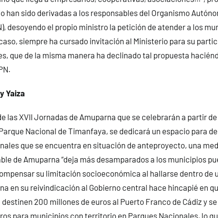
rio han sido derivadas a los responsables del Organismo Autón
, desoyendo el propio ministro la petición de atender a los mun
aso, siempre ha cursado invitación al Ministerio para su parti
s, que de la misma manera ha declinado tal propuesta haciénd
PN.
y Yaiza
de las XVII Jornadas de Amuparna que se celebrarán a partir de 
Parque Nacional de Timanfaya, se dedicará un espacio para de
nales que se encuentra en situación de anteproyecto, una med
le de Amuparna “deja más desamparados a los municipios pue
compensar su limitación socioeconómica al hallarse dentro de 
na en su reivindicación al Gobierno central hace hincapié en qu
 destinen 200 millones de euros al Puerto Franco de Cádiz y se
uros para municipios con territorio en Parques Nacionales, lo q