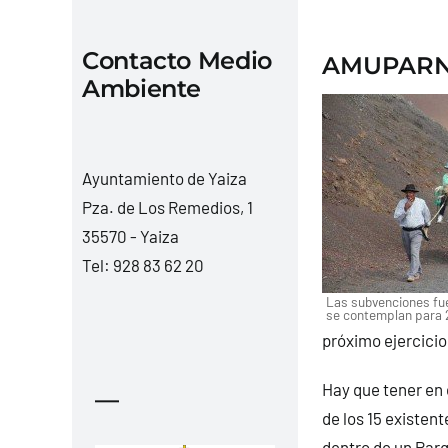
Contacto Medio
AMUPARNA
Ambiente
Ayuntamiento de Yaiza
Pza. de Los Remedios, 1
35570 - Yaiza
Tel:
928 83 62 20
Las subvenciones fue
se contemplan para 
próximo ejercicio
Hay que tener en 
—
de los 15 existen
dentro de un Parq