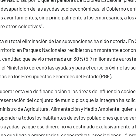
desaparición de las ayudas socioeconómicas, el Gobierno cent
los ayuntamientos, sino principalmente a los empresarios, a los
re otros colectivos”.
a su total eliminación de las subvenciones ha sido notoria. En 
erritorio en Parques Nacionales recibieron un montante económ
, cantidad que se vio mermada un 30% (5.7 millones de euros) e
al el Ministerio cercenó las ayudas y para el curso próximo las 
as en los Presupuestos Generales del Estado (PGE).
uperar esta vía de financiación a las áreas de influencia soci
sentación del conjunto de municipios que la integran ha solic
ministro de Agricultura, Alimentación y Medio Ambiente, quien
esponder a todos los habitantes de estos poblaciones que se ve
s ayudas, ya que ese dinero no va destinado exclusivamente a 
ino que llega a empresarios, cooperativas, asociaciones…”, pr