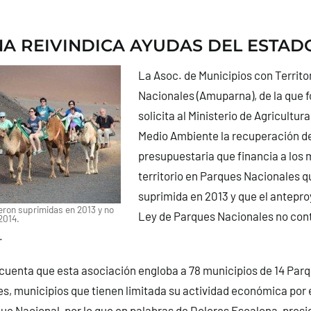
 REIVINDICA AYUDAS DEL ESTAD
La Asoc. de Municipios con Territo
Nacionales (Amuparna), de la que 
solicita al Ministerio de Agricultur
Medio Ambiente la recuperación de
presupuestaria que financia a los 
territorio en Parques Nacionales q
suprimida en 2013 y que el antepro
ron suprimidas en 2013 y no
Ley de Parques Nacionales no con
2014.
.
cuenta que esta asociación engloba a 78 municipios de 14 Par
tes, municipios que tienen limitada su actividad económica por
ue Nacional, por lo que en palabras de Dolores Escalona, presi