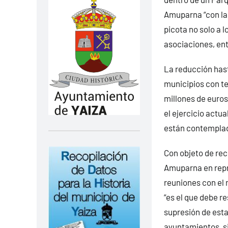
Amuparna “con la 
picota no solo a 
asociaciones, ent
La reducción hast
municipios con t
millones de euros
el ejercicio actu
están contemplad
Con objeto de rec
Amuparna en repre
reuniones con el 
“es el que debe r
supresión de esta
ayuntamientos, s