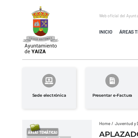
Saltar
al
Web oficial del Ayunt
contenido
INICIO
ÁREAS T
Sede electrónica
Presentar e-Factura
Home
Juventud y 
APLAZADO