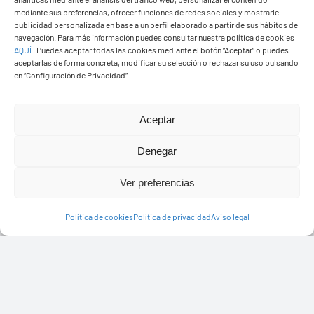
mediante sus preferencias, ofrecer funciones de redes sociales y mostrarle
publicidad personalizada en base a un perfil elaborado a partir de sus hábitos de
navegación. Para más información puedes consultar nuestra política de cookies
AQUÍ
.
Puedes aceptar todas las cookies mediante el botón “Aceptar” o puedes
aceptarlas de forma concreta, modificar su selección o rechazar su uso pulsando
Ayuntamiento de Yaiza
en “Configuración de Privacidad”.
Pza. de Los Remedios, 1
35570 – Yaiza
Aceptar
Tel:
928 83 62 20
Denegar
Ver preferencias
Toggle
Navigation
Política de cookies
Política de privacidad
Aviso legal
© Copyright2026 Ayuntamiento de Yaiza - Todos los
Transparencia
derechos reservads
Aviso legal
Diseño web Solucionet.com
&
Cibernatural
Política de privacidad