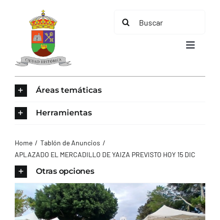
Saltar
Buscar:
al
contenido
Toggle
Navigat
INICIO
Áreas temáticas
ÁREAS TEMÁTICAS
Herramientas
EL MUNICIPIO
Home
Tablón de Anuncios
APLAZADO EL MERCADILLO DE YAIZA PREVISTO HOY 15 DIC
AYUNTAMIENTO
Otras opciones
TURISMO