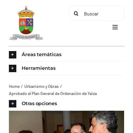
Saltar
Buscar:
al
contenido
Toggle
Navigat
INICIO
Áreas temáticas
ÁREAS TEMÁTICAS
Herramientas
EL MUNICIPIO
Home
Urbanismo y Obras
Aprobado el Plan General de Ordenación de Yaiza
AYUNTAMIENTO
Otras opciones
TURISMO