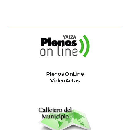
Plenos OnLine
VideoActas