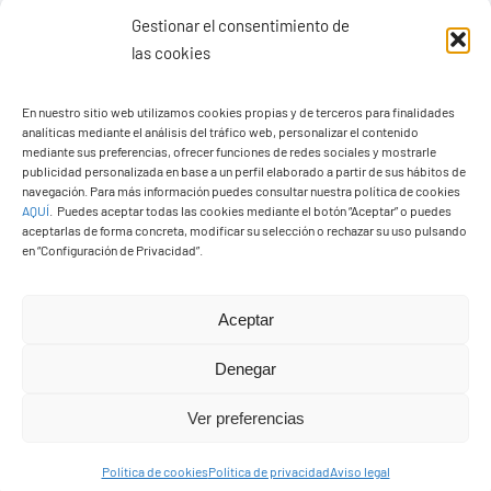
Gestionar el consentimiento de
las cookies
En nuestro sitio web utilizamos cookies propias y de terceros para finalidades
analíticas mediante el análisis del tráfico web, personalizar el contenido
mediante sus preferencias, ofrecer funciones de redes sociales y mostrarle
publicidad personalizada en base a un perfil elaborado a partir de sus hábitos de
navegación. Para más información puedes consultar nuestra política de cookies
AQUÍ
.
Puedes aceptar todas las cookies mediante el botón “Aceptar” o puedes
aceptarlas de forma concreta, modificar su selección o rechazar su uso pulsando
Ayuntamiento de Yaiza
en “Configuración de Privacidad”.
Pza. de Los Remedios, 1
35570 – Yaiza
Aceptar
Tel:
928 83 62 20
Denegar
Ver preferencias
Toggle
Navigation
Política de cookies
Política de privacidad
Aviso legal
© Copyright2026 Ayuntamiento de Yaiza - Todos los
Transparencia