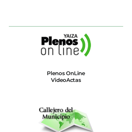
Plenos OnLine
VideoActas