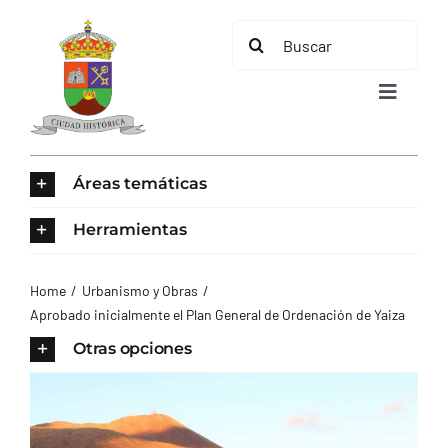
Saltar
Buscar:
al
contenido
Toggle
Navigat
INICIO
Áreas temáticas
ÁREAS TEMÁTICAS
Herramientas
EL MUNICIPIO
Home
Urbanismo y Obras
Aprobado inicialmente el Plan General de Ordenación de Yaiza
AYUNTAMIENTO
Otras opciones
TURISMO